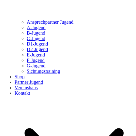
Ansprechpartner Jugend
A-Jugend
B-Jugend
C-Jugend
D1-Jugend
D2-Jugend
E-Jugend
F-Jugend
G-Jugend
Sichtungstraining
Shop
Partner Jugend
Vereinshaus
Kontakt