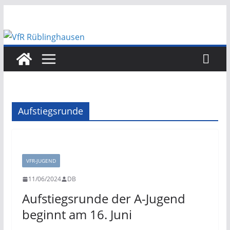
Zum
Inhalt
springen
Aufstiegsrunde
VFR-JUGEND
11/06/2024
DB
Aufstiegsrunde der A-Jugend
beginnt am 16. Juni