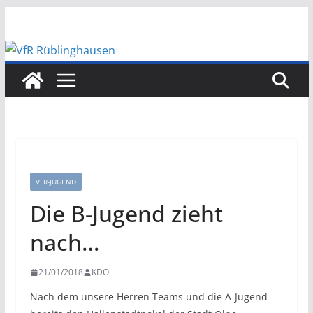
Zum
Inhalt
springen
VFR-JUGEND
Die B-Jugend zieht
nach…
21/01/2018
KDO
Nach dem unsere Herren Teams und die A-Jugend