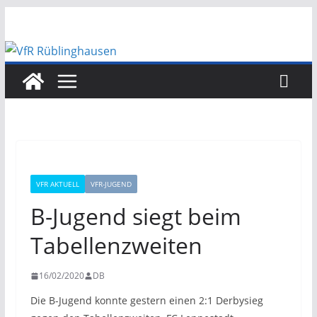
Zum
Inhalt
springen
VFR AKTUELL
VFR-JUGEND
B-Jugend siegt beim
Tabellenzweiten
16/02/2020
DB
Die B-Jugend konnte gestern einen 2:1 Derbysieg