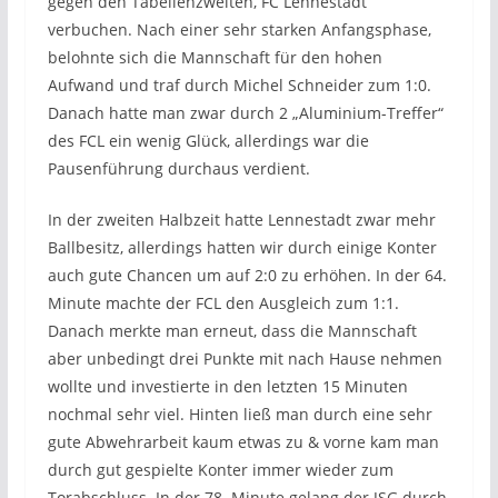
gegen den Tabellenzweiten, FC Lennestadt
verbuchen. Nach einer sehr starken Anfangsphase,
belohnte sich die Mannschaft für den hohen
Aufwand und traf durch Michel Schneider zum 1:0.
Danach hatte man zwar durch 2 „Aluminium-Treffer“
des FCL ein wenig Glück, allerdings war die
Pausenführung durchaus verdient.
In der zweiten Halbzeit hatte Lennestadt zwar mehr
Ballbesitz, allerdings hatten wir durch einige Konter
auch gute Chancen um auf 2:0 zu erhöhen. In der 64.
Minute machte der FCL den Ausgleich zum 1:1.
Danach merkte man erneut, dass die Mannschaft
aber unbedingt drei Punkte mit nach Hause nehmen
wollte und investierte in den letzten 15 Minuten
nochmal sehr viel. Hinten ließ man durch eine sehr
gute Abwehrarbeit kaum etwas zu & vorne kam man
durch gut gespielte Konter immer wieder zum
Torabschluss. In der 78. Minute gelang der JSG durch