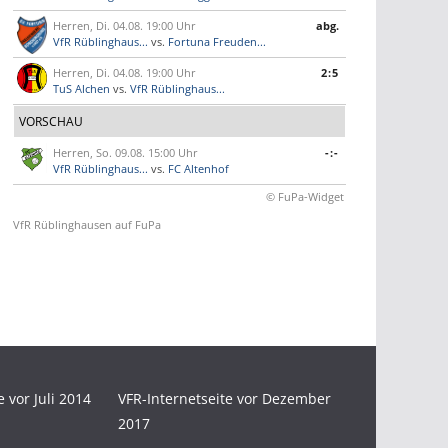
Herren, Di. 04.08. 19:00 Uhr
abg.
VfR Rüblinghaus...
vs.
Fortuna Freuden...
Herren, Di. 04.08. 19:00 Uhr
2:5
TuS Alchen
vs.
VfR Rüblinghaus...
VORSCHAU
Herren, So. 09.08. 15:00 Uhr
-:-
VfR Rüblinghaus...
vs.
FC Altenhof
© FuPa-Widget
VfR Rüblinghausen auf FuPa
e vor Juli 2014
VFR-Internetseite vor Dezember
2017