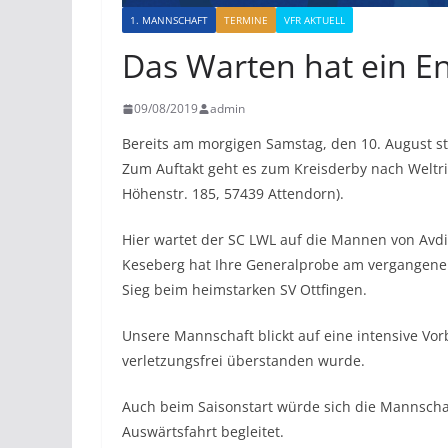
1. MANNSCHAFT
TERMINE
VFR AKTUELL
Das Warten hat ein E
09/08/2019
admin
Bereits am morgigen Samstag, den 10. August sta
Zum Auftakt geht es zum Kreisderby nach Weltr
Höhenstr. 185, 57439 Attendorn).
Hier wartet der SC LWL auf die Mannen von Avd
Keseberg hat Ihre Generalprobe am vergangenen
Sieg beim heimstarken SV Ottfingen.
Unsere Mannschaft blickt auf eine intensive Vorb
verletzungsfrei überstanden wurde.
Auch beim Saisonstart würde sich die Mannscha
Auswärtsfahrt begleitet.