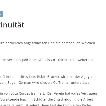
D
inuität
Trainerbereich abgeschlossen und die personellen Weichen
sein sechstes Jahr beim VfR, als Co-Trainer steht weiterhin
ft in sein drittes Jahr. Robin Brucker wird mit der A-Jugend
etzen. Eugen German wird dies als Co-Trainer unterstützen.
n von Luca Cordes trainiert. „Der Verein hat volles Vertrauen
. Vorsitzende Joachim Schlüter die Entscheidung, die Arbeit
ne gute Zukunft ist gelegt, denn fast die kompletten Kader