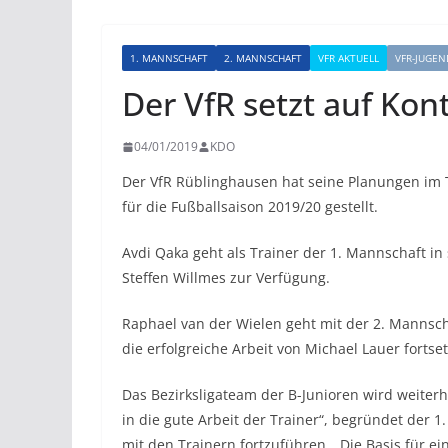
1. MANNSCHAFT
2. MANNSCHAFT
VFR AKTUELL
VFR-JUGEN
Der VfR setzt auf Kont
04/01/2019
KDO
Der VfR Rüblinghausen hat seine Planungen im 
für die Fußballsaison 2019/20 gestellt.
Avdi Qaka geht als Trainer der 1. Mannschaft in 
Steffen Willmes zur Verfügung.
Raphael van der Wielen geht mit der 2. Mannscha
die erfolgreiche Arbeit von Michael Lauer forts
Das Bezirksligateam der B-Junioren wird weiterhi
in die gute Arbeit der Trainer“, begründet der 1
mit den Trainern fortzuführen. „Die Basis für ei