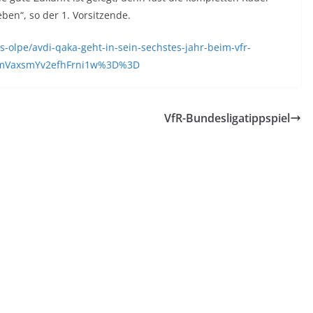
ben“, so der 1. Vorsitzende.
s-olpe/avdi-qaka-geht-in-sein-sechstes-jahr-beim-vfr-
2EmVaxsmYv2efhFrni1w%3D%3D
VfR-Bundesligatippspiel