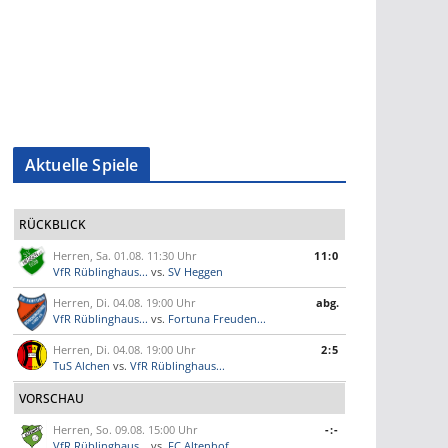
Aktuelle Spiele
RÜCKBLICK
Herren, Sa. 01.08. 11:30 Uhr
11:0
VfR Rüblinghaus...
vs.
SV Heggen
Herren, Di. 04.08. 19:00 Uhr
abg.
VfR Rüblinghaus...
vs.
Fortuna Freuden...
Herren, Di. 04.08. 19:00 Uhr
2:5
TuS Alchen
vs.
VfR Rüblinghaus...
VORSCHAU
Herren, So. 09.08. 15:00 Uhr
-:-
VfR Rüblinghaus...
vs.
FC Altenhof