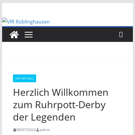
Zum
Inhalt
springen
VFR AKTUELL
Herzlich Willkommen
zum Ruhrpott-Derby
der Legenden
08/07/2024
admin