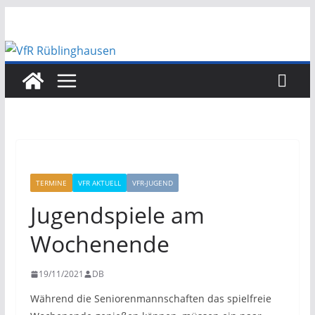
Zum
Inhalt
springen
TERMINE
VFR AKTUELL
VFR-JUGEND
Jugendspiele am
Wochenende
19/11/2021
DB
Während die Seniorenmannschaften das spielfreie