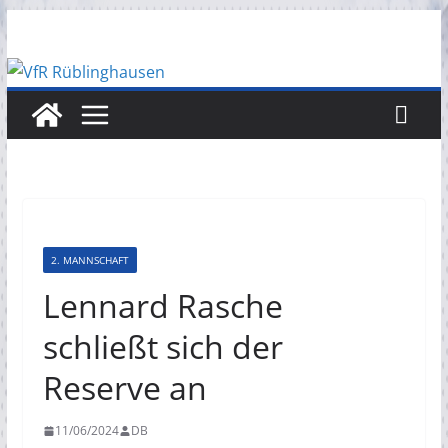
Zum
Inhalt
springen
2. MANNSCHAFT
Lennard Rasche
schließt sich der
Reserve an
11/06/2024
DB