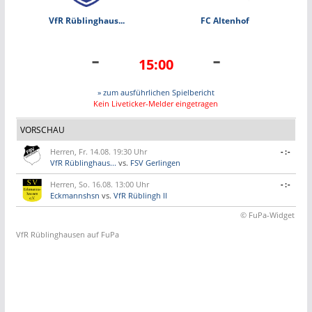
VfR Rüblinghaus...
FC Altenhof
-
-
15:00
» zum ausführlichen Spielbericht
Kein Liveticker-Melder eingetragen
VORSCHAU
Herren, Fr. 14.08. 19:30 Uhr
-:-
VfR Rüblinghaus...
vs.
FSV Gerlingen
Herren, So. 16.08. 13:00 Uhr
-:-
Eckmannshsn
vs.
VfR Rüblingh II
© FuPa-Widget
VfR Rüblinghausen auf FuPa