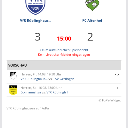
VfR Rüblinghaus...
FC Altenhof
3
2
15:00
» zum ausführlichen Spielbericht
Kein Liveticker-Melder eingetragen
VORSCHAU
Herren, Fr. 14.08. 19:30 Uhr
-:-
VfR Rüblinghaus...
vs.
FSV Gerlingen
Herren, So. 16.08. 13:00 Uhr
-:-
Eckmannshsn
vs.
VfR Rüblingh II
© FuPa-Widget
VfR Rüblinghausen auf FuPa