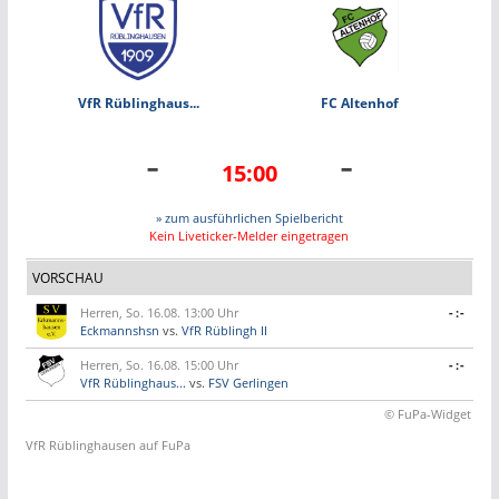
VfR Rüblinghaus...
FC Altenhof
-
-
15:00
» zum ausführlichen Spielbericht
Kein Liveticker-Melder eingetragen
VORSCHAU
Herren, So. 16.08. 13:00 Uhr
-:-
Eckmannshsn
vs.
VfR Rüblingh II
Herren, So. 16.08. 15:00 Uhr
-:-
VfR Rüblinghaus...
vs.
FSV Gerlingen
© FuPa-Widget
VfR Rüblinghausen auf FuPa