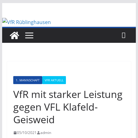
Zum
Inhalt
springen
1. MANNSCHAFT
VFR AKTUELL
VfR mit starker Leistung
gegen VFL Klafeld-
Geisweid
05/10/2021
admin