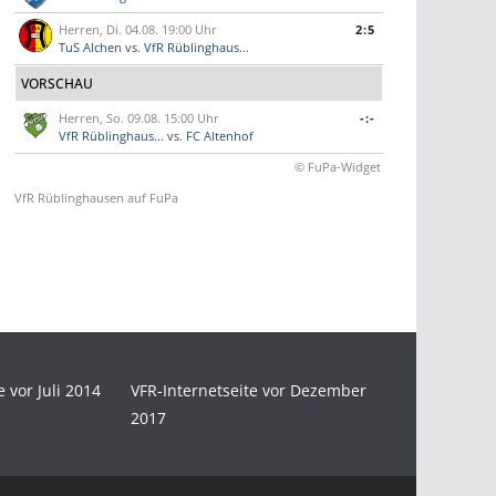
Herren, Di. 04.08. 19:00 Uhr
2:5
TuS Alchen
vs.
VfR Rüblinghaus...
VORSCHAU
Herren, So. 09.08. 15:00 Uhr
-:-
VfR Rüblinghaus...
vs.
FC Altenhof
© FuPa-Widget
VfR Rüblinghausen auf FuPa
e vor Juli 2014
VFR-Internetseite vor Dezember
2017