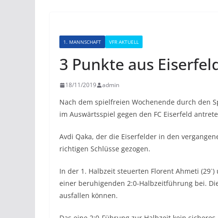
1. MANNSCHAFT
VFR AKTUELL
3 Punkte aus Eiserfel
18/11/2019
admin
Nach dem spielfreien Wochenende durch den Sp
im Auswärtsspiel gegen den FC Eiserfeld antrete
Avdi Qaka, der die Eiserfelder in den vergange
richtigen Schlüsse gezogen.
In der 1. Halbzeit steuerten Florent Ahmeti (29`
einer beruhigenden 2:0-Halbzeitführung bei. D
ausfallen können.
Das eine 2:0-Führung zur Halbzeit kein sicheres 