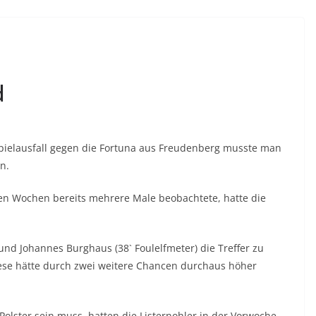
d
ielausfall gegen die Fortuna aus Freudenberg musste man
n.
nen Wochen bereits mehrere Male beobachtete, hatte die
) und Johannes Burghaus (38` Foulelfmeter) die Treffer zu
iese hätte durch zwei weitere Chancen durchaus höher
Polster sein muss, hatten die Listernohler in der Vorwoche