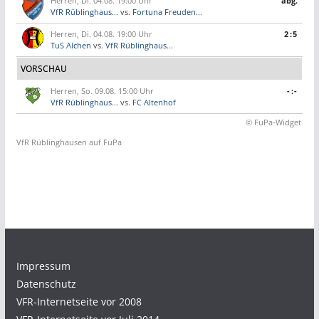
Herren, Di. 04.08. 19:00 Uhr
abg.
VfR Rüblinghaus...
vs.
Fortuna Freuden...
Herren, Di. 04.08. 19:00 Uhr
2:5
TuS Alchen
vs.
VfR Rüblinghaus...
VORSCHAU
Herren, So. 09.08. 15:00 Uhr
-:-
VfR Rüblinghaus...
vs.
FC Altenhof
© FuPa-Widget
VfR Rüblinghausen auf FuPa
Impressum
Datenschutz
VFR-Internetseite vor 2008