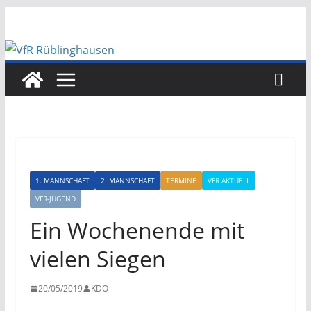
Zum
Inhalt
springen
1. MANNSCHAFT
2. MANNSCHAFT
TERMINE
VFR AKTUELL
VFR-JUGEND
Ein Wochenende mit
vielen Siegen
20/05/2019
KDO