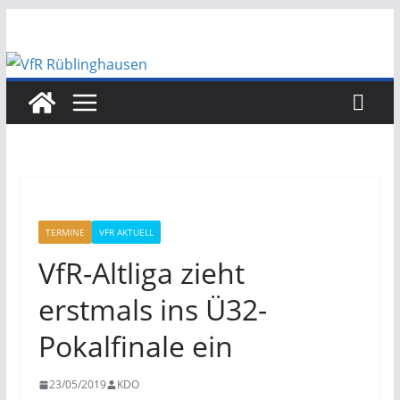
Zum
Inhalt
springen
TERMINE
VFR AKTUELL
VfR-Altliga zieht
erstmals ins Ü32-
Pokalfinale ein
23/05/2019
KDO