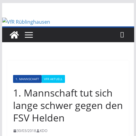
Zum
Inhalt
springen
1. MANNSCHAFT
VFR AKTUELL
1. Mannschaft tut sich
lange schwer gegen den
FSV Helden
30/03/2018
KDO