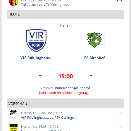
TuS Alchen
vs.
VfR Rüblinghaus...
HEUTE
Herren
VfR Rüblinghaus...
FC Altenhof
-
-
15:00
» zum ausführlichen Spielbericht
Kein Liveticker-Melder eingetragen
VORSCHAU
Herren, Fr. 14.08. 19:30 Uhr
-:-
VfR Rüblinghaus...
vs.
FSV Gerlingen
Herren, So. 16.08. 13:00 Uhr
-:-