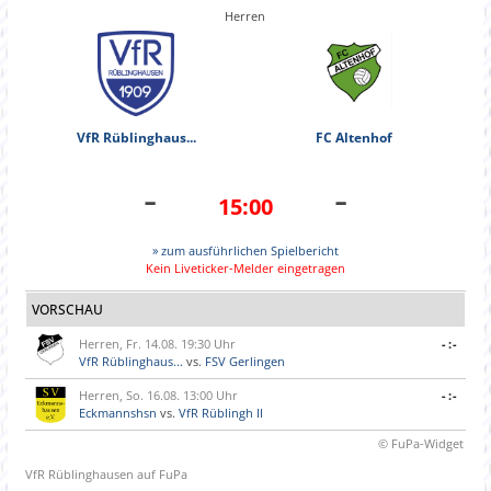
Herren
VfR Rüblinghaus...
FC Altenhof
-
-
15:00
» zum ausführlichen Spielbericht
Kein Liveticker-Melder eingetragen
VORSCHAU
Herren, Fr. 14.08. 19:30 Uhr
-:-
VfR Rüblinghaus...
vs.
FSV Gerlingen
Herren, So. 16.08. 13:00 Uhr
-:-
Eckmannshsn
vs.
VfR Rüblingh II
© FuPa-Widget
VfR Rüblinghausen auf FuPa