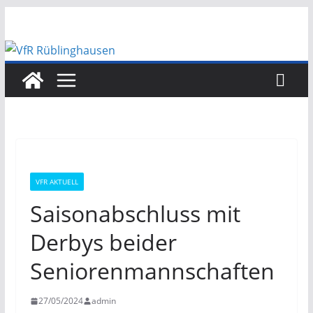
Zum
Inhalt
springen
VFR AKTUELL
Saisonabschluss mit
Derbys beider
Seniorenmannschaften
27/05/2024
admin