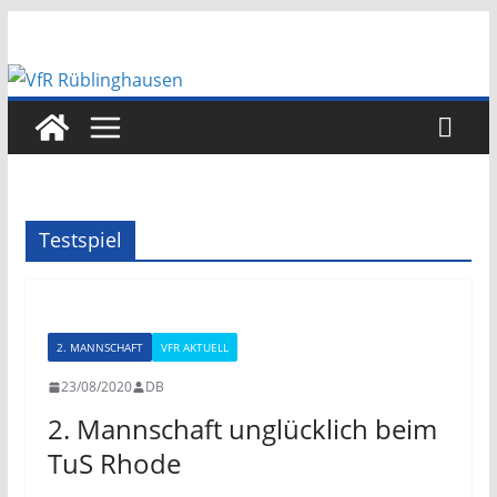
Zum
Inhalt
springen
Testspiel
2. MANNSCHAFT
VFR AKTUELL
23/08/2020
DB
2. Mannschaft unglücklich beim
TuS Rhode