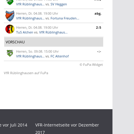
VfR Rüblinghaus...
vs.
SV Heggen
Herren, Di. 04.08. 19:00 Uhr
abg.
VfR Rüblinghaus...
vs.
Fortuna Freuden...
Herren, Di. 04.08. 19:00 Uhr
2:5
TuS Alchen
vs.
VfR Rüblinghaus...
VORSCHAU
Herren, So. 09.08. 15:00 Uhr
-:-
VfR Rüblinghaus...
vs.
FC Altenhof
© FuPa-Widget
VfR Rüblinghausen auf FuPa
e vor Juli 2014
VFR-Internetseite vor Dezember
2017