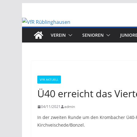
Zum
Inhalt
springen
VEREIN
SENIOREN
JUNIOR
VFR AKTUELL
Ü40 erreicht das Viert
04/11/2021
admin
In der zweiten Runde um den Krombacher Ü40-Po
Kirchveischede/Bonzel.