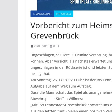
1. MANNSCHAFT
VFR AKTUELL
Vorbericht zum Heims
Grevenbrück
21/03/2018
KDO
Ungeschlagen, 9:2 Tore, 10 Punkte Vorsprung, be
können. Aber Vorsicht, als nächstes erwartet u
ungeschlagen in der Rückserie ist und letzten S
besiegt hat.
Am Sonntag, 25.03.18 15:00 Uhr ist der RW Lenn
Aufgabe auf dem Weg zum Aufstieg.
Dass die Mannschaft das Spiel als unangenehm
Abwehrspieler Steffen Willmes:
„Mit RW Lennestadt-Grevenbrück erwartet uns e
aus den letzten fünf Spielen einen positiven Ve