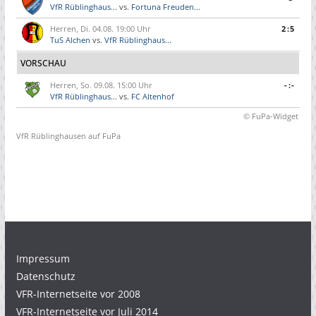
VfR Rüblinghaus...
vs.
Fortuna Freuden...
Herren, Di. 04.08. 19:00 Uhr
2:5
TuS Alchen
vs.
VfR Rüblinghaus...
VORSCHAU
Herren, So. 09.08. 15:00 Uhr
-:-
VfR Rüblinghaus...
vs.
FC Altenhof
© FuPa-Widget
VfR Rüblinghausen auf FuPa
Impressum
Datenschutz
VFR-Internetseite vor 2008
VFR-Internetseite vor Juli 2014