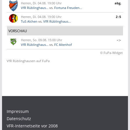
Herren, Di. 04.08. 19:00 Uhr
abg.
VfR Rüblinghaus...
vs.
Fortuna Freuden...
Herren, Di. 04.08. 19:00 Uhr
2:5
TuS Alchen
vs.
VfR Rüblinghaus...
VORSCHAU
Herren, So. 09.08. 15:00 Uhr
-:-
VfR Rüblinghaus...
vs.
FC Altenhof
© FuPa-Widget
VfR Rüblinghausen auf FuPa
Impressum
Datenschutz
VFR-Internetseite vor 2008