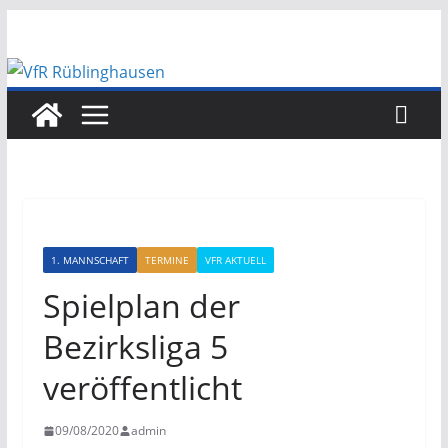
Zum
Inhalt
springen
1. MANNSCHAFT
TERMINE
VFR AKTUELL
Spielplan der
Bezirksliga 5
veröffentlicht
09/08/2020
admin