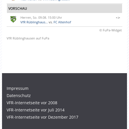
VORSCHAU
Herren, So. 09.08. 15:00 Uhr
-:-
VfR Rüblinghaus...
vs.
FC Altenhof
© FuPa-Widget
VfR Rüblinghausen auf FuPa
Impressum
Datenschutz
VFR-Internetseite vor 2008
VFR-Internetseite vor Juli 2014
VFR-Internetseite vor Dezember 2017